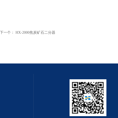
下一个：
HX-2000焦炭矿石二分器