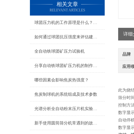
相关文章
RELEVANT ARTICLES
球团压力机的工作原理是什么？它是如何施加压力的？
详细
如何通过球团抗压强度来评估建筑材料的质量？
全自动铁球团矿压力试验机
品牌
分享自动铁球团矿压力机的制作方法
应用
哪些因素会影响焦炭热强度？
此为烧
焦炭制球机的系统组成及技术参数
筛分时间
控制方
光谱分析全自动粉末压片机实验操作视频
数字显
自动停
新手使用圆筒筛分机常遇到的故障分析
数字显