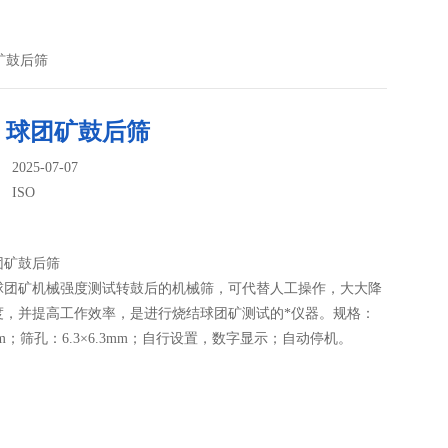
团矿鼓后筛
、球团矿鼓后筛
025-07-07
：
ISO
团矿鼓后筛
球团矿机械强度测试转鼓后的机械筛，可代替人工操作，大大降
度，并提高工作效率，是进行烧结球团矿测试的*仪器。规格：
00mm；筛孔：6.3×6.3mm；自行设置，数字显示；自动停机。