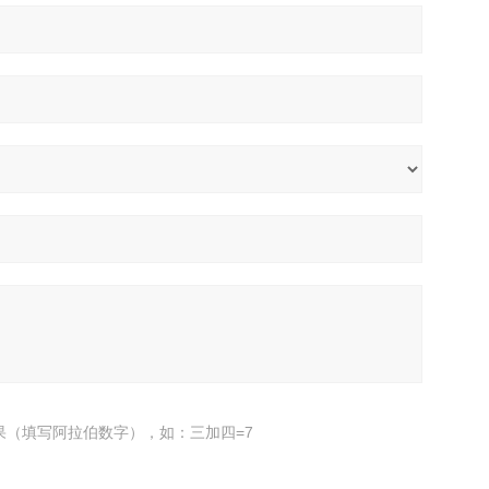
果（填写阿拉伯数字），如：三加四=7