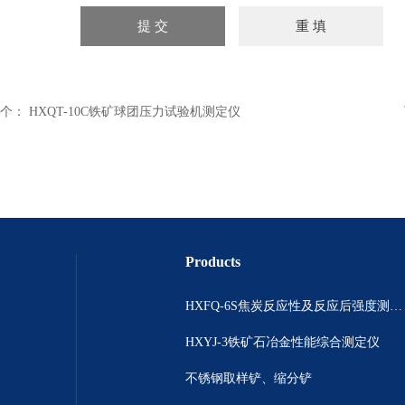
个：
HXQT-10C铁矿球团压力试验机测定仪
Products
HXFQ-6S焦炭反应性及反应后强度测定仪（双炉）
HXYJ-3铁矿石冶金性能综合测定仪
不锈钢取样铲、缩分铲