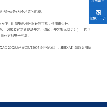
在线留言
的角钢把鼓体分成4个相等的面积。
微信扫一扫
、操作方便、时间继电器控制转速可靠，使用寿命长。
另购，因该装置需要现场安装、调试，安装调试费另计），它具
，操作更加安全可靠。
02型已在GB/T2005-94中纳标），和HXAK-98鼓后测抗