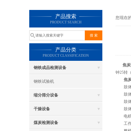
产品搜索
您现在
PRODUCT SEARCH
产品分类
PRODUCT CLASSIFICATION
焦炭
钢铁成品检测设备
钟25转
焦
钢铁试验机
鼓体 
鼓体直径
缩分筛分设备
鼓体长度
干燥设备
鼓体转速
电机功率
煤炭检测设备
工作电压
整机重量