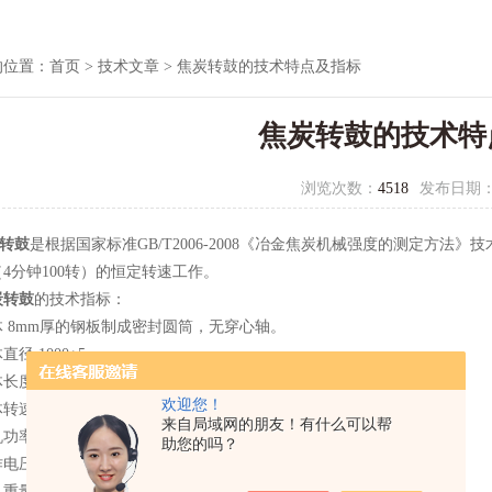
的位置：
首页
>
技术文章
> 焦炭转鼓的技术特点及指标
焦炭转鼓的技术特
浏览次数：
4518
发布日期
转鼓
是根据国家标准GB/T2006-2008《冶金焦炭机械强度的测定方法》技
（4分钟100转）的恒定转速工作。
炭转鼓
的技术指标：
8mm厚的钢板制成密封圆筒，无穿心轴。
 1000±5mm
 1000±5mm
欢迎您！
 25转/分，100转时间为4mim±10s
来自局域网的朋友！有什么可以帮
 2.2KW
助您的吗？
 380V
 1000KG