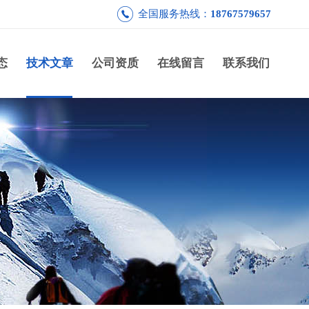
全国服务热线：
18767579657
态
技术文章
公司资质
在线留言
联系我们