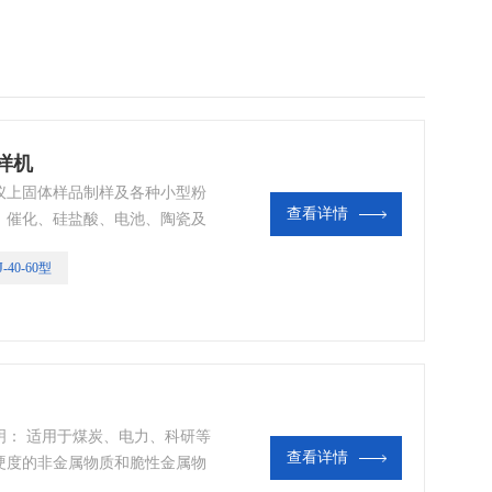
压样机
仪上固体样品制样及各种小型粉
查看详情
、催化、硅盐酸、电池、陶瓷及
试片，适配各品牌红外光谱仪和
-40-60型
明： 适用于煤炭、电力、科研等
查看详情
硬度的非金属物质和脆性金属物