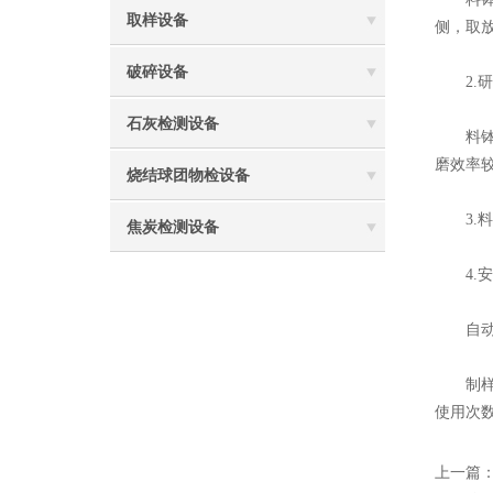
取样设备
侧，取
破碎设备
2.研
石灰检测设备
料钵定
磨效率
烧结球团物检设备
3.料
焦炭检测设备
4.安
自动断
制样粉
使用次
上一篇