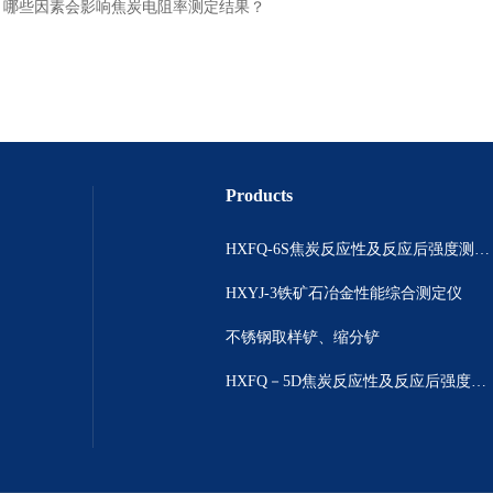
：
哪些因素会影响焦炭电阻率测定结果？
Products
HXFQ-6S焦炭反应性及反应后强度测定仪（双炉）
HXYJ-3铁矿石冶金性能综合测定仪
不锈钢取样铲、缩分铲
HXFQ－5D焦炭反应性及反应后强度测定仪