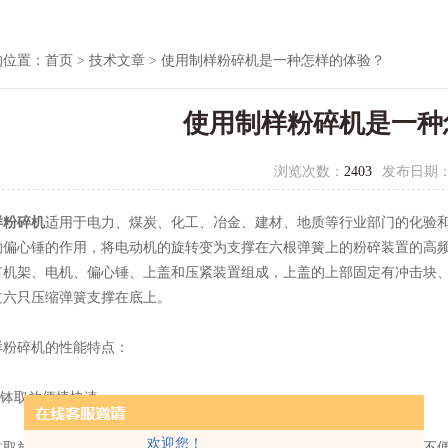
的位置：
首页
>
技术文章
> 使用制样粉碎机是一种怎样的体验？
使用制样粉碎机是一种
浏览次数：
2403
发布日期
样粉碎机
适用于电力、煤炭、化工、冶金、建材、地质等行业部门的化验
的偏心锤的作用，将电动机的旋转变为支撑在六根弹簧上的粉碎装置的高
有机架、电机、偏心锤、上盖和压紧装置组成，上盖的上部固定有冲击块
过六只压缩弹簧支撑在底上。
碎机的性能特点：
钵取放便捷快速
欢迎您！
放时，一般制样粉碎机压紧机构紧挨其上方，取放时需避开，操作不便。