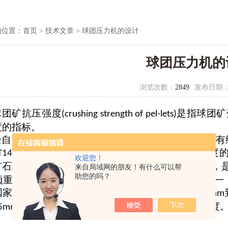
的位置：
首页
>
技术文章
> 球团压力机的设计
球团压力机的
浏览次数：
2849
发布日期
球团矿抗压强度
是指球团矿
(crushing strength of pel-lets)
度的指标。
全自动铁矿球团压力试验机采用几点一体机设计，具有
《高炉和直接还原用铁球团矿抗压强度
T14201-2018
欢迎您！
矿石球团
抗压强度的测定》。铁矿球团又称球团矿，
--
来自局域网的朋友！有什么可以帮
助您的吗？
项重要的技术质量指标，是高炉炼铁的主要原料之一
国家标准（
）是将
颗以上直径
GB/T14201-2018
60
10mm
，其压溃压力的平均值即为球团的抗压强度
5mm/min