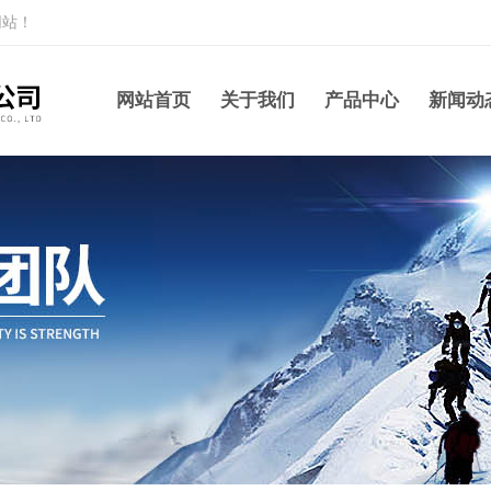
网站！
网站首页
关于我们
产品中心
新闻动