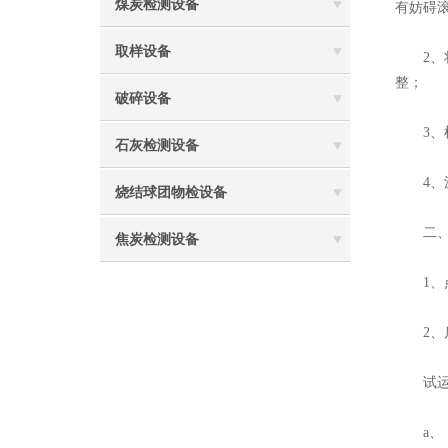
煤炭检测设备
有妨碍
取样设备
2、将
整；
破碎设备
3、检
石灰检测设备
4、源
烧结球团物检设备
二、
焦炭检测设备
1、点
2、启
试运转
a、 