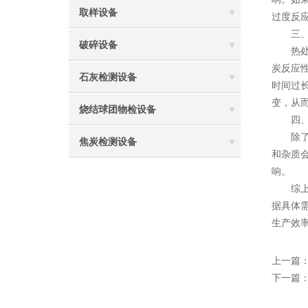
取样设备
过度反
三、
破碎设备
热处理
炭反应
石灰检测设备
时间过
变，从
烧结球团物检设备
四、
除了上
焦炭检测设备
和杂质
响。
综上
据具体
生产效
上一篇
下一篇