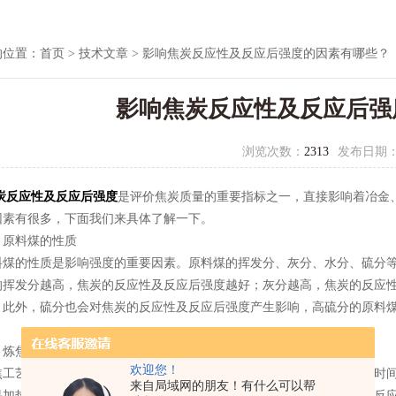
的位置：
首页
>
技术文章
> 影响焦炭反应性及反应后强度的因素有哪些？
影响焦炭反应性及反应后强
浏览次数：
2313
发布日期
炭反应性及反应后强度
是评价焦炭质量的重要指标之一，直接影响着冶金
因素有很多，下面我们来具体了解一下。
料煤的性质
的性质是影响强度的重要因素。原料煤的挥发分、灰分、水分、硫分等
的挥发分越高，焦炭的反应性及反应后强度越好；灰分越高，焦炭的反应
。此外，硫分也会对焦炭的反应性及反应后强度产生影响，高硫分的原料
焦工艺参数
欢迎您！
艺参数也是影响强度的因素之一。在炼焦过程中，加热速度、加热时间
来自局域网的朋友！有什么可以帮
果加热速度过快或加热时间不足，会导致焦炭反应不全，降低反应性及反