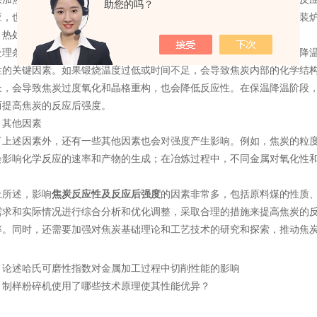
助您的吗？
应，也会降低反应性及反应后强度。此外，炼焦炉的类型、炉墙材料、装
热处理条件
条件也是影响强度的因素之一。焦炭的热处理包括高温缎烧和保温降温
性的关键因素。如果锻烧温度过低或时间不足，会导致焦炭内部的化学结
长，会导致焦炭过度氧化和晶格重构，也会降低反应性。在保温降温阶段
而提高焦炭的反应后强度。
其他因素
述因素外，还有一些其他因素也会对强度产生影响。例如，焦炭的粒度
会影响化学反应的速率和产物的生成；在冶炼过程中，不同金属对氧化性
所述，影响
焦炭反应性及反应后强度
的因素非常多，包括原料煤的性质
需求和实际情况进行综合分析和优化调整，采取合理的措施来提高焦炭的
率。同时，还需要加强对焦炭基础理论和工艺技术的研究和探索，推动焦
：
论述哈氏可磨性指数对金属加工过程中切削性能的影响
：
制样粉碎机使用了哪些技术原理使其性能优异？