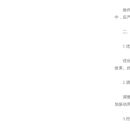
操作因
中，应
二、提
1.优
优化筛
效果。
2.调
调整机
加振动
3.控