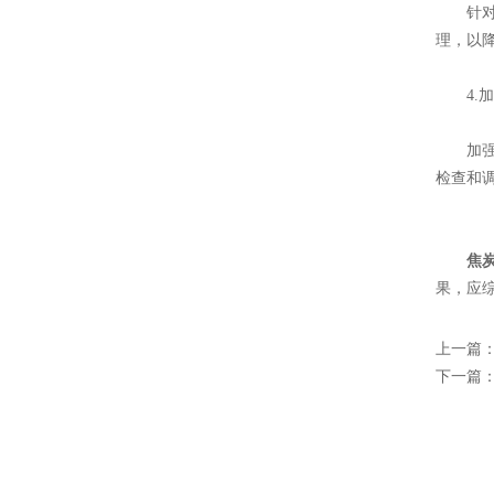
针对不
理，以
4.加
加强机
检查和
焦
果，应
上一篇
下一篇