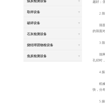
煤炭检测设备
越好；
取样设备
2.筛
破碎设备
筛面材
的筛面
石灰检测设备
3.筛
烧结球团物检设备
筛网孔
焦炭检测设备
孔径时
4.振
机械筛
快，分
5.操