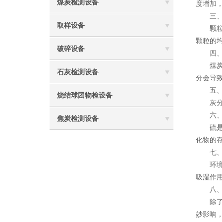
煤炭检测设备
度增加
三、煤
取样设备
颗粒大
颗粒的
破碎设备
四、煤
煤炭中
石灰检测设备
分会导
五、煤
烧结球团物检设备
灰分是
六、煤
焦炭检测设备
硫是煤
化物的
七、
环境温
吸湿作
八、煤
除了上
妙影响