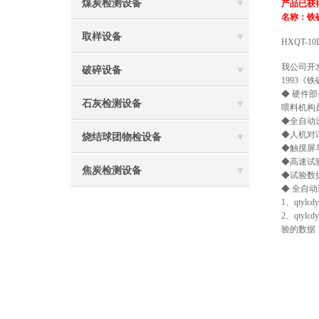
煤炭检测设备
产品已获
名称：
铁
取样设备
HXQT-10
我公司开
破碎设备
1993《
◆
硬件部
石灰检测设备
喂料机构
◆
全自动
◆
人机对
烧结球团物检设备
◆
触摸屏
◆
高速试验
焦炭检测设备
◆
试验数
◆
全自动
1
、qty
2
、qty
验的数据