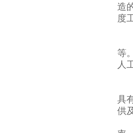
造
度
五
现
等
人
六
良
具
供
综