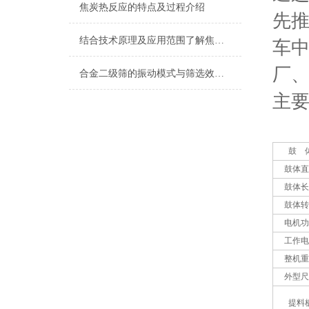
焦炭热反应的特点及过程介绍
先
结合技术原理及应用范围了解焦炭制样系统
车
厂、
合金二级筛的振动模式与筛选效果关系
主
鼓 
鼓体直
鼓体长
鼓体转
电机功
工作电
整机重
外型尺
提料