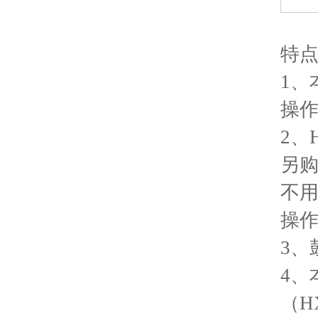
特
1
、
操
2
、
另
不
操
3
、
4
、
（H