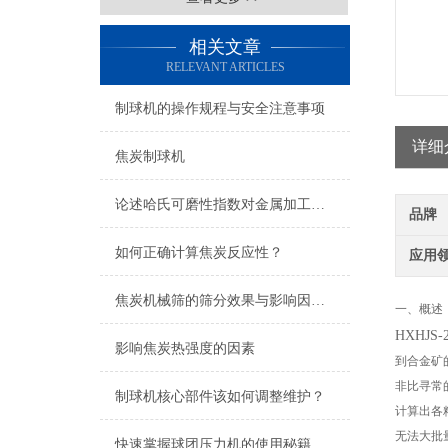
相关文章
RELEVANT ARTICLES
制球机的操作规程与安全注意事项
详细
焦炭制球机
论述哈氏可磨性指数对金属加工过程中切削性能的影响
品牌
如何正确计算焦炭反应性？
应用
焦炭机械筛的筛分效果与影响因素分析
一、概述
HXHJS-
影响焦炭热强度的因素
到合金矿
非比寻常
制球机核心部件该如何调整维护？
计算出各
无法大批
快速掌握球团压力机的使用秘籍