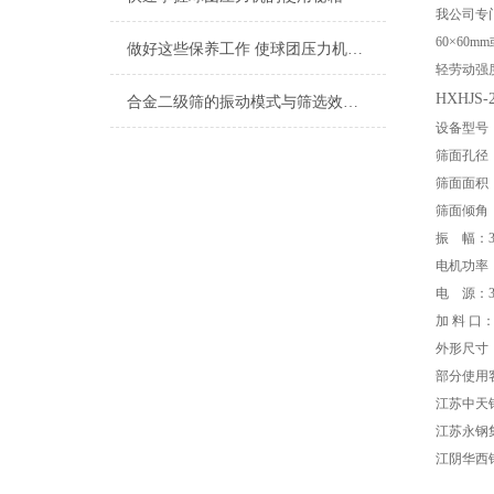
我公司专
60×60mm
做好这些保养工作 使球团压力机发挥更大作用
轻劳动强
HXHJS-
合金二级筛的振动模式与筛选效果关系
设备型号
筛面孔径
筛面面积
筛面倾角
振
幅：
电机功率
电
源：
加
料
口
外形尺寸
部分使用
江苏中天
江苏永钢
江阴华西