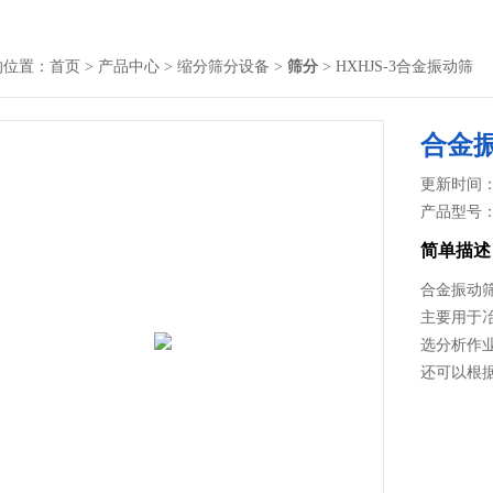
的位置：
首页
>
产品中心
>
缩分筛分设备
>
筛分
> HXHJS-3合金振动筛
合金
更新时间： 2
产品型号
简单描述
合金振动
主要用于
选分析作
还可以根