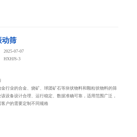
振动筛
025-07-07
：
HXHJS-3
筛
冶金行业的合金、烧矿、球团矿石等块状物料和颗粒状物料的筛
业该设备设计合理、运行稳定、数据准确可靠，适用范围广泛，
据客户的需要定制不同规格