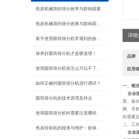
焦炭机械筛的筛分效率与影响因素
焦炭机械筛的筛分效果与影响因素分析
详细
新手使用圆筒筛分机常遇到的故障分析
保养好圆筒筛分机才是硬道理！
品牌
使用圆筒筛分机前怎么可以不了解这些！
应用
如何正确对圆筒筛分机进行调试？
一、概
合金
圆筒筛分机的技术原理及特点
置、振
网、手
使用圆筒筛分机时需要注意哪些细节？
的需要
二、工
焦炭转鼓机的校准与维护：鼓体变形、筛板磨损影响分析
合金